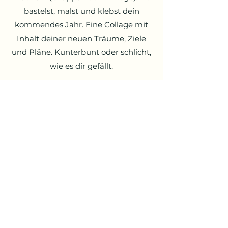
bastelst, malst und klebst dein
kommendes Jahr. Eine Collage mit
Inhalt deiner neuen Träume, Ziele
und Pläne. Kunterbunt oder schlicht,
wie es dir gefällt.
Wo?
In meinen Räumlichkeiten oder bei
dir.
Inklusiv
Ich bringe Snacks und Getränke und
sorge für das Material für kreatives
Austoben.
Preis