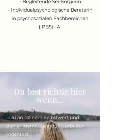
- Begleitende Seelsorgerin
- Individualpsychologische Beraterin
in psychosozialen Fachbereichen
(IPBS) i.A.
Du bist richtig hier
wenn...
...Du an deinem Selbstwert und
deiner Identitätsfindung arbeiten
möchtest