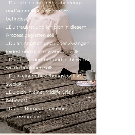
...Du dich in einem Entscheidungs-
und Verantwortungsprozess
befindest
...Du trauerst und ich dich in diesem
Prozess begleiten soll
...Du an Ängsten und / oder Zwängen
leidest und diese loswerden willst
...Du überfordert bist und nicht weisst
wo du beginnen sollst
...Du in einem Beziehungskonflikt
steckst
...Du dich in einer Midlife Crisis
befindest
...Du ein Burnout oder eine
Depression hast