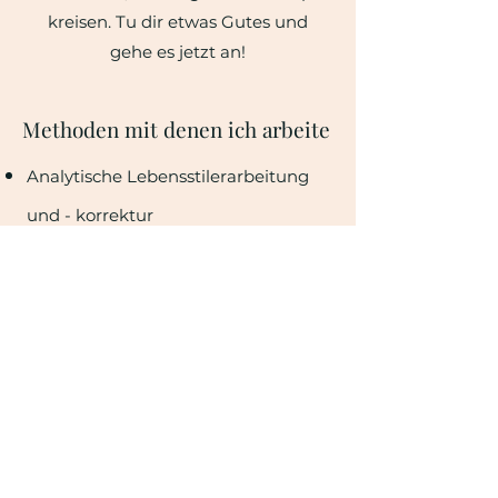
kreisen. Tu dir etwas Gutes und
gehe es jetzt an!
Methoden mit denen ich arbeite
Analytische Lebensstilerarbeitung
und - korrektur
Charaktertest mit diversen
Typologien
Arbeit in der Herkunftsfamilie und
anhand der
Geschwisterkonstellation
Figurenstellen und Malen zum
Erkennen unbewusster Abläufe
Arbeit mit Projektionen